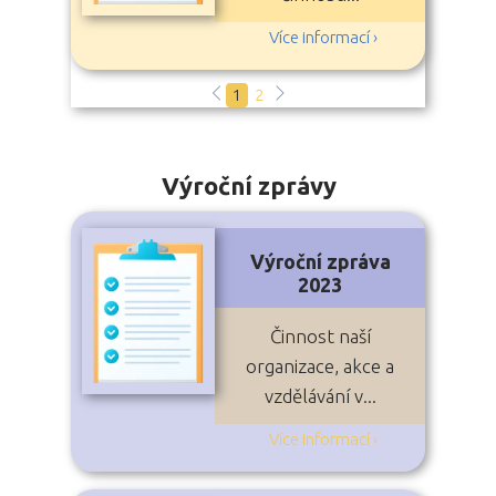
Více informací ›
1
2
Výroční zprávy
Výroční zpráva
2023
Činnost naší
organizace, akce a
vzdělávání v...
Více informací ›