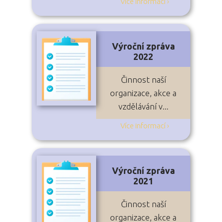
Více informací ›
Výroční zpráva
2022
Činnost naší
organizace, akce a
vzdělávání v...
Více informací ›
Výroční zpráva
2021
Činnost naší
organizace, akce a