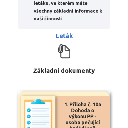
letáku, ve kterém máte
všechny základní informace k
naší činnosti
Leták
Základní dokumenty
1. Příloha č. 10a
Dohoda o
výkonu PP -
osoba pečující