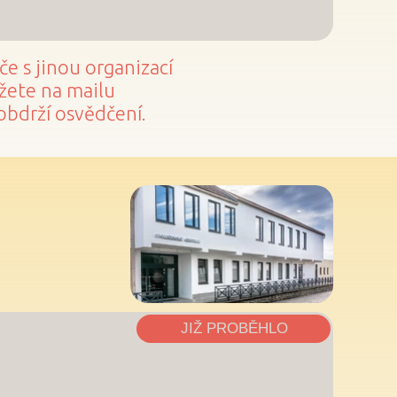
e s jinou organizací
ůžete na mailu
obdrží osvědčení.
JIŽ PROBĚHLO