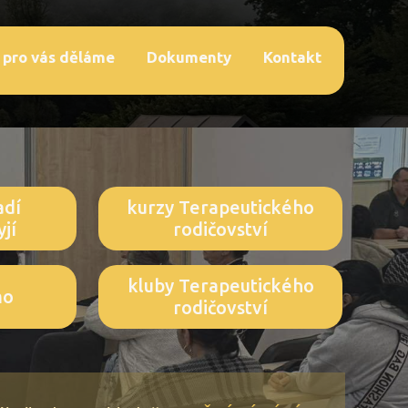
 pro vás děláme
Dokumenty
Kontakt
adí
kurzy Terapeutického
jí
rodičovství
kluby Terapeutického
mo
rodičovství