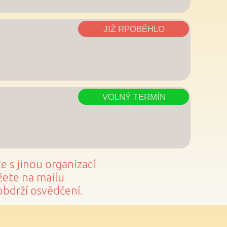
JIŽ RPOBĚHLO
VOLNÝ TERMÍN
 s jinou organizací
ůžete na mailu
 obdrží osvědčení.