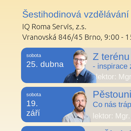
Šestihodinová vzdělávání
IQ Roma Servis, z.s.
Vranovská 846/45 Brno, 9:00 - 1
Z terénu
sobota
25. dubna
- inspirace
lektor: Mg
Pěstoun
sobota
19.
Co nás trá
září
lektor: Mgr