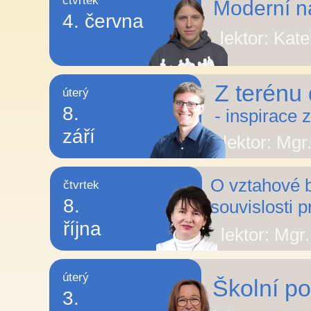
čtvrtek
Moderní ná
4. června
lektor: Kat
Z terénu 
úterý
8.
- inspirace
září
lektor: Mgr
O vztahové bo
čtvrtek
8.
souvislosti 
října
lektor: Mgr
úterý
Školní po
3.