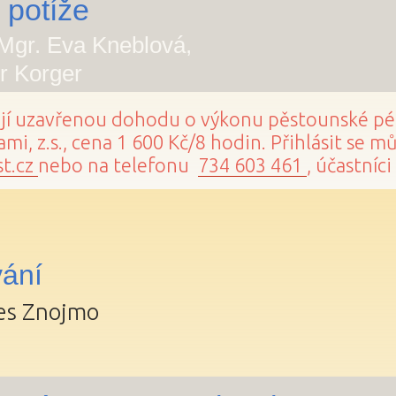
 potíže
 Mgr. Eva Kneblová,
r Korger
ají uzavřenou dohodu o výkonu pěstounské péč
mi, z.s., cena 1 600 Kč/8 hodin. Přihlásit se m
t.cz
nebo na telefonu
734 603 461
, účastníc
vání
res Znojmo