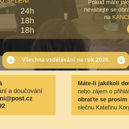
U SPLĚNÍ
Pokud máte jaký
24h
neváhejte se obrá
na
KANC
18h
18h
Všechna vzdělávání na rok 2026.
á
Máte-li jakékoli do
ání a doučování
nebo zájem o přihlá
mi@post.cz
obraťte se prosím
92
slečnu Kateřinu Kor