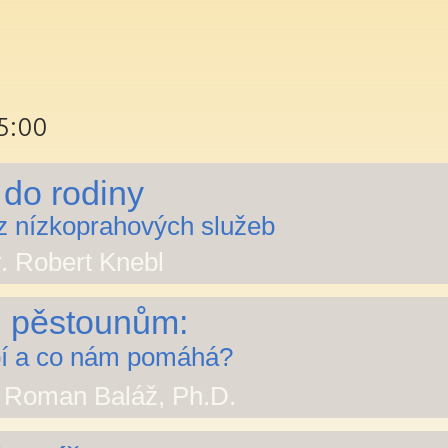
5:00
 do rodiny
 z nízkoprahových služeb
r. Robert Knebl
i pěstounům:
pí a co nám pomáhá?
. Roman Baláž, Ph.D.