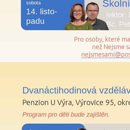
Školní
sobota
14. listo-
lektor:
padu
Bc. Pet
Pro osoby, které m
než Nejsme sa
nejsmesami@pos
Dvanáctihodinová vzdělá
Penzion U Výra, Výrovice 95, ok
Program pro děti bude zajištěn.