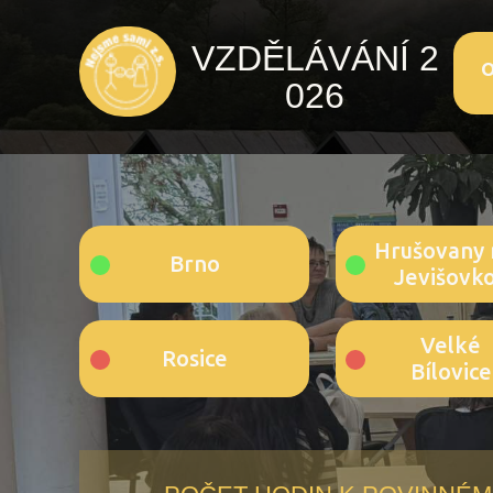
VZDĚLÁVÁNÍ
2
O
NON
026
Hrušovany 
Brno
Jevišovk
Velké
Rosice
Bílovice