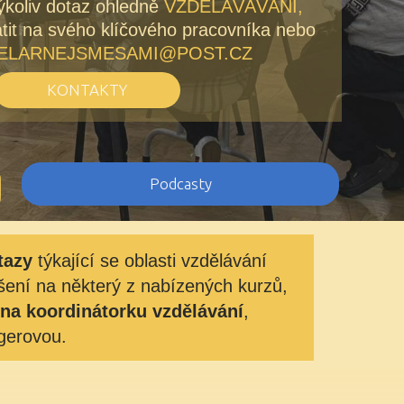
koliv dotaz ohledně
VZDĚLÁVÁVÁNÍ,
tit na svého klíčového pracovníka nebo
ELARNEJSMESAMI@POST.CZ
KONTAKTY
Podcasty
tazy
týkající se oblasti vzdělávání
šení na některý z nabízených kurzů,
 na koordinátorku vzdělávání
,
gerovou.