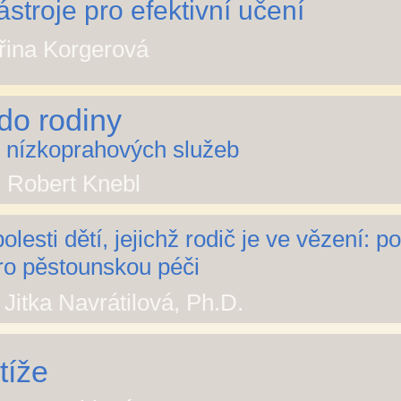
stroje pro efektivní učení
eřina Korgerová
do rodiny
 z nízkoprahových služeb
. Robert Knebl
lesti dětí, jejichž rodič je ve vězení:
po
pro pěstounskou péči
. Jitka Navrátilová, Ph.D.
tíže