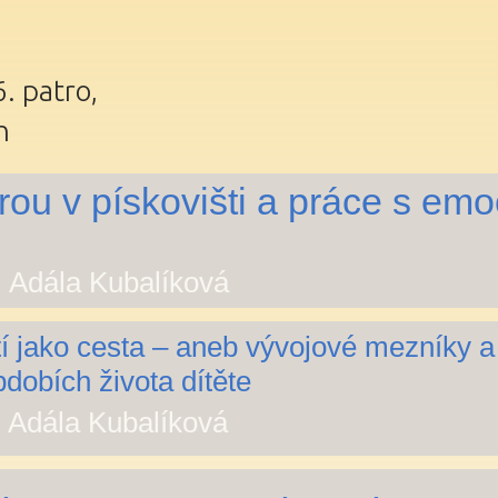
. patro,
n
rou v pískovišti a práce s em
. Adála Kubalíková
í jako cesta – aneb vývojové mezníky a 
dobích života dítěte
. Adála Kubalíková