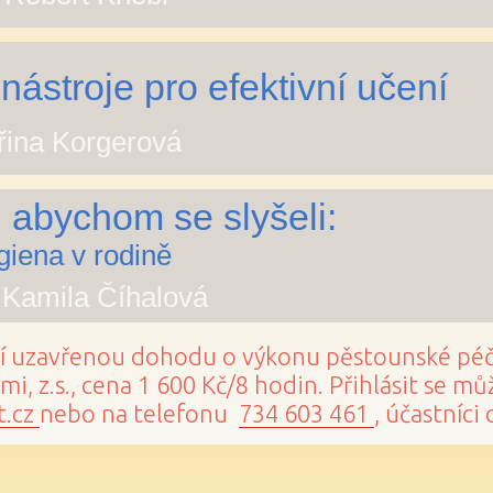
nástroje pro efektivní učení
eřina Korgerová
 abychom se slyšeli:
ygiena v rodině
. Kamila Číhalová
jí uzavřenou dohodu o výkonu pěstounské péče
i, z.s., cena 1 600 Kč/8 hodin. Přihlásit se m
.cz
nebo na telefonu
734 603 461
, účastníci