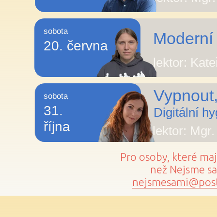
sobota
Moderní 
20. června
lektor: Kat
Vypnout,
sobota
31.
Digitální h
října
lektor: Mgr
Pro osoby, které ma
než Nejsme sam
nejsmesami@post