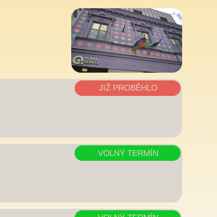
JIŽ PROBĚHLO
VOLNÝ TERMÍN