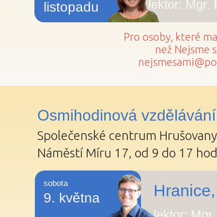
lektor: Mgr.
listopadu
Pro osoby, které m
než Nejsme sa
nejsmesami@post
Osmihodinová vzdělávání
Společenské centrum Hrušovany
Náměstí Míru 17, od 9 do 17 hod
sobota
Hranice,
9. května
lektor: Mgr