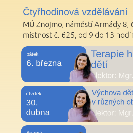
Čtyřhodinová vzdělávání
MÚ Znojmo, náměstí Armády 8, 6
místnost č. 625, od 9 do 13 hodi
Terapie h
pátek
6. března
dětí
lektor: Mgr
Výchova dět
čtvrtek
v různých ob
30.
dubna
lektor: Mgr