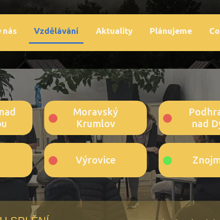
 nás
Vzdělávání
Aktuality
Plánujeme
Co
nad
Moravský
Podhr
ou
Krumlov
nad Dy
Výrovice
Znoj