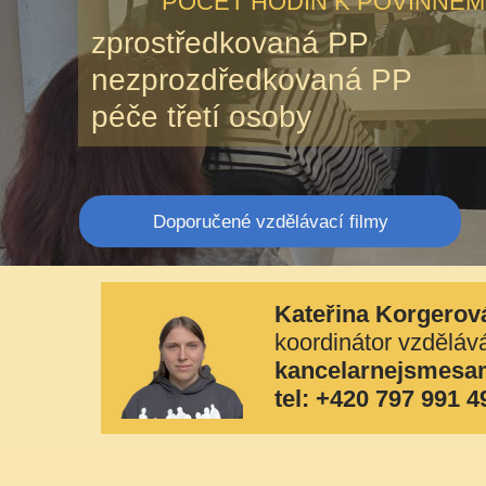
POČET HODIN K POVINNÉM
zprostředkovaná PP
nezprozdředkovaná PP
péče třetí osoby
Doporučené vzdělávací filmy
Kateřina Korgerov
koordinátor vzděláv
kancelarnejsmesa
tel: +420 797 991 4