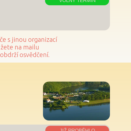
VOLNÝ TERMÍN
e s jinou organizací
ůžete na mailu
i obdrží osvědčení.
JIŽ PROBĚHLO