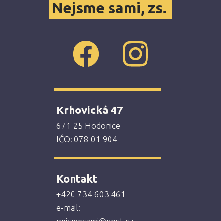
Nejsme sami, zs.
Krhovická 47
671 25 Hodonice
IČO: 078 01 904
Kontakt
+420 734 603 461
e-mail:
nejsmesami@post.cz