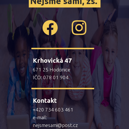
Nejsme sami, zs.
Krhovická 47
671 25 Hodonice
IČO: 078 01 904
Kontakt
+420 734 603 461
e-mail:
nejsmesami@post.cz