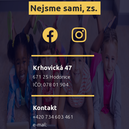
Nejsme sami, zs.
Krhovická 47
671 25 Hodonice
IČO: 078 01 904
Kontakt
+420 734 603 461
e-mail: