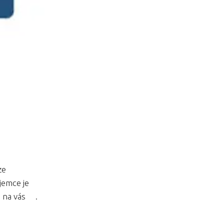
ze
jemce je
e na vás
.