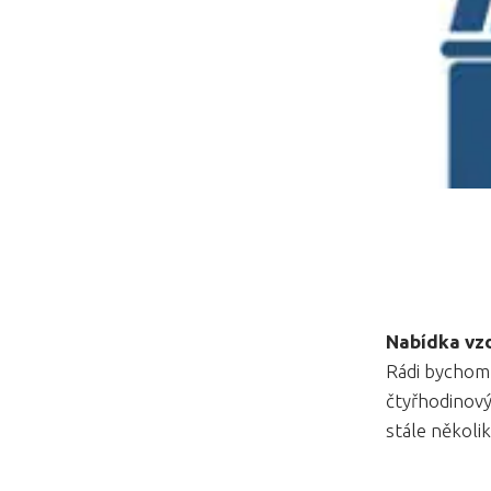
Nabídka vzd
Rádi bychom 
čtyřhodinový
stále několi